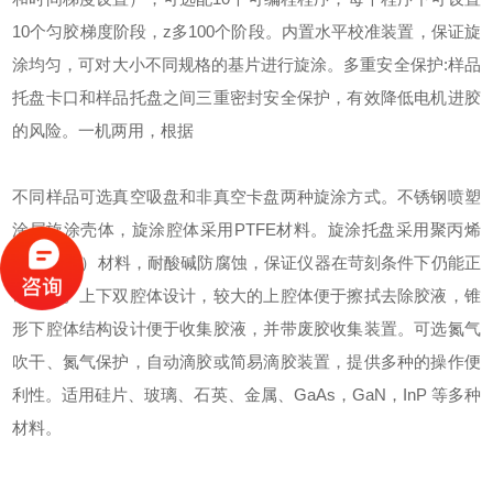
10个匀胶梯度阶段，
z
多
100个阶段。
内置水平校准装置，保证旋
涂均匀，可对大小不同规格的基片进行旋涂。
多重安全保护
:
样品
托盘卡口和样品托盘之间三重密封安全保护，有效降低电机进胶
的风险。
一机两用，根据
不同样品可选真空吸盘和非真空卡盘两种旋涂方式。
不锈钢喷塑
涂层旋涂壳体，旋涂腔体采用
PTFE材料。旋涂托盘采用聚丙烯
（NPP-H）材料，耐酸碱防腐蚀，保证仪器在苛刻条件下仍能正
常运行。
上下双腔体设计，较大的上腔体便于擦拭去除胶液，锥
形下腔体结构设计便于收集胶液，并带废胶收集装置。
可选氮气
吹干、氮气保护，自动滴胶或简易滴胶装置，提供多种的操作便
利性。
适用硅片、玻璃、石英、金属、
GaAs，GaN，InP 等多种
材料。