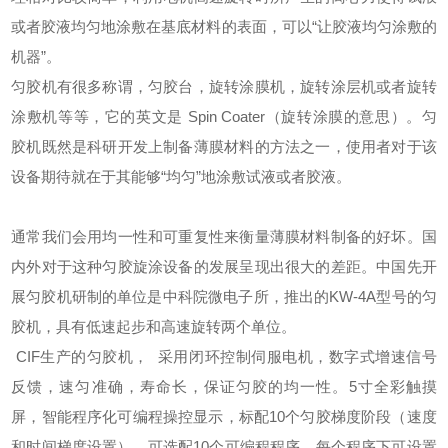
或者胶液均匀地涂敷在基底材料的表面，可以“让胶液均匀涂敷的
机器”。
匀胶机有很多称谓，匀胶台，旋转涂膜机，旋转涂层机或者旋转
涂敷机等等，它的英文是
Spin Coater
（旋转涂膜的意思）。
匀
胶机既然是科研开发上制备薄膜材料的方法之一，使用者对于该
设备期待就在于其能够“均匀”地涂敷试液或者胶液。
通常我们会用均一性和可重复性来衡量薄膜材料制备的好坏。
国
内外对于这种匀胶旋涂设备的发展呈现出很大的差距。中国先开
展匀胶机研制的单位是中科院微电子所，推出的
KW-4A
型号的匀
胶机，具有低速起步和高速旋转两个单位。
CIF生产的匀胶机，
采用闭环控制伺服电机，数字式增速信号
反馈，速匀准确，寿命长，保证匀胶的均一性。
5寸全彩触摸
屏，智能程序化可编程操控显示，标配10个匀胶梯度阶段（速度
和时间梯度设置），可选配10个可编程程序，每个程序下可设置