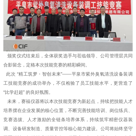
颁奖仪式结束后，全体获奖选手与莅临领导、公司管理层共同
合影留念，定格本次技能竞赛的精彩瞬间。
此次 “精工筑梦・智创未来”——
平泉市紫外臭氧清洗设备装调
工技能竞赛的成功举办，不仅检验了员工技能水平，更营造了
“比学赶超” 的良好氛围。
未来，赛福仪器将以本次技能竞赛为新起点，持续把技能人才
培养摆在企业发展的核心位置，不断完善技能培训、岗位练兵、
竞赛选拔、人才激励的全链条培养体系，持续筑牢精密仪器装
调、设备研发制造、质量管控等核心能力建设。公司将始终坚守